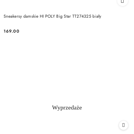
Sneakersy damskie HI POLY Big Star TT274325 biały
169.00
Cena:
Produkty
Wyprzedaże
Pomiń karuzelę produktów
o
statusie: