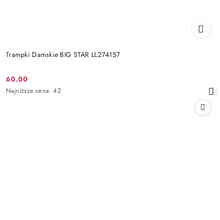
Trampki Damskie BIG STAR LL274157
60.00
Cena
Najniższa
Najniższa cena:
42
promocyjna:
cena
z
30
dni
przed
obniżką