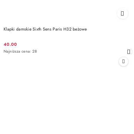
Klapki damskie Sixth Sens Paris H32 beżowe
40.00
Cena
Najniższa
Najniższa cena:
28
promocyjna:
cena
z
30
dni
przed
obniżką