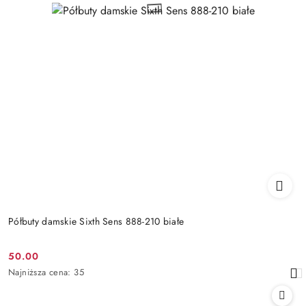
Półbuty damskie Sixth Sens 888-210 białe
50.00
Cena
Najniższa
Najniższa cena:
35
promocyjna:
cena
z