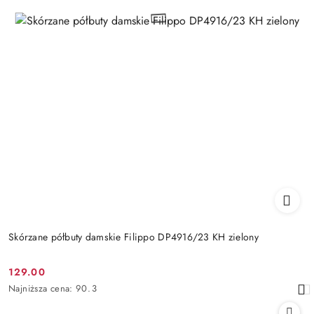
Skórzane półbuty damskie Filippo DP4916/23 KH zielony
129.00
Cena
Najniższa
Najniższa cena:
90.3
promocyjna:
cena
z