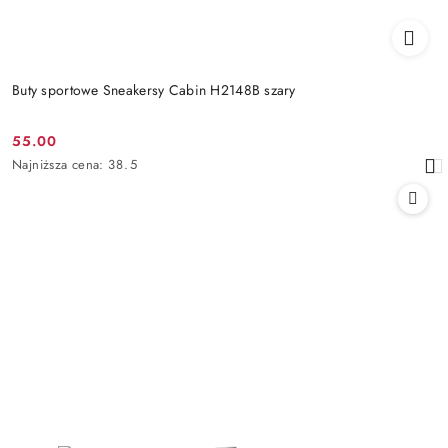
Buty sportowe Sneakersy Cabin H2148B szary
55.00
Cena
Najniższa
Najniższa cena:
38.5
promocyjna:
cena
z
30
dni
przed
obniżką