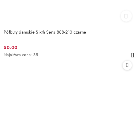
Półbuty damskie Sixth Sens 888-210 czarne
50.00
Cena
Najniższa
Najniższa cena:
35
promocyjna:
cena
z
30
dni
przed
obniżką