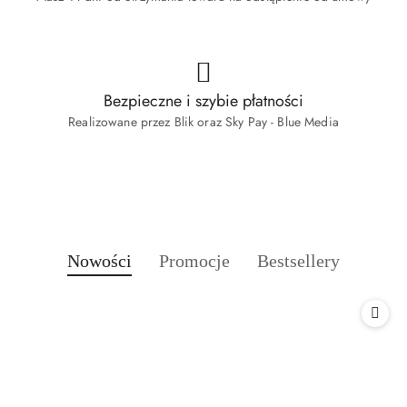
Bezpieczne i szybie płatności
Realizowane przez Blik oraz Sky Pay - Blue Media
Produkty
Produkty
Produkty
Nowości
Promocje
Bestsellery
Pomiń karuzelę produktów
o
o
o
statusie:
statusie:
statusie: