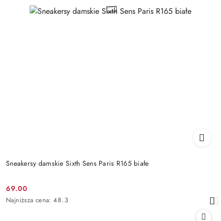
Sneakersy damskie Sixth Sens Paris R165 białe
69.00
Cena
Najniższa
Najniższa cena:
48.3
promocyjna:
cena
z