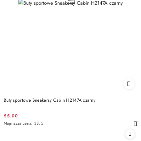
Buty sportowe Sneakersy Cabin H2147A czarny
55.00
Cena
Najniższa
Najniższa cena:
38.5
promocyjna:
cena
z
30