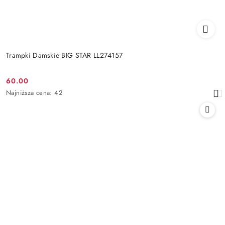
Trampki Damskie BIG STAR LL274157
60.00
Cena
Najniższa
Najniższa cena:
42
promocyjna:
cena
z
30
dni
przed
obniżką