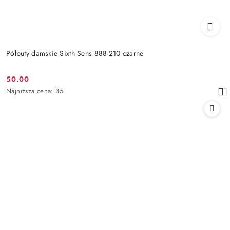
Półbuty damskie Sixth Sens 888-210 czarne
50.00
Cena
Najniższa
Najniższa cena:
35
promocyjna:
cena
z
30
dni
przed
obniżką