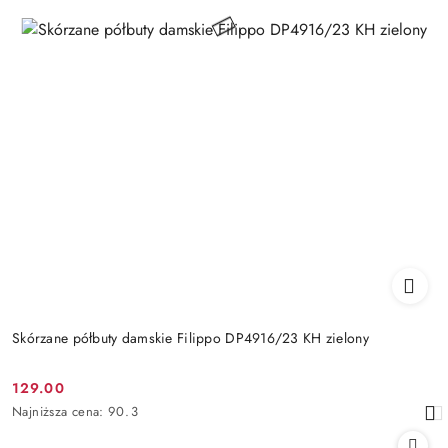
Skórzane półbuty damskie Filippo DP4916/23 KH zielony
129.00
Cena
Najniższa
Najniższa cena:
90.3
promocyjna:
cena
z