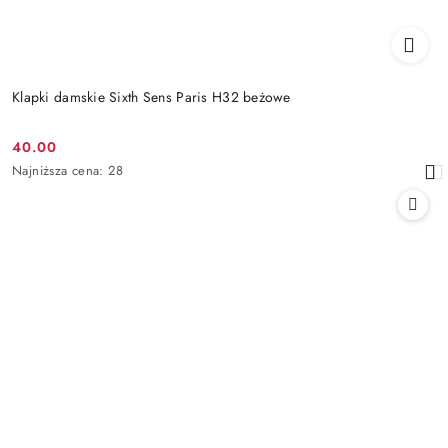
Klapki damskie Sixth Sens Paris H32 beżowe
40.00
Cena
Najniższa
Najniższa cena:
28
promocyjna:
cena
z
30
dni
przed
obniżką