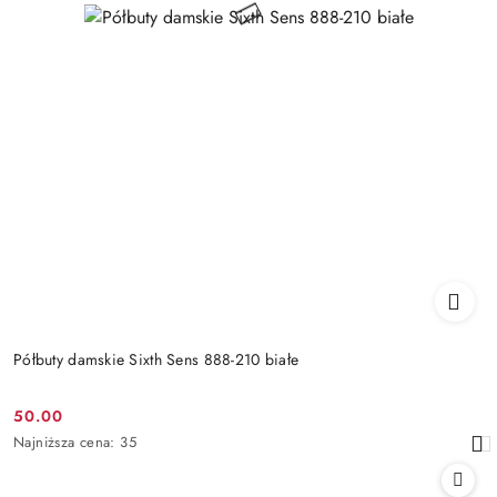
Półbuty damskie Sixth Sens 888-210 białe
50.00
Cena
Najniższa
Najniższa cena:
35
promocyjna:
cena
z