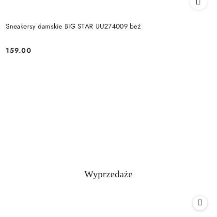
Sneakersy damskie BIG STAR UU274009 beż
159.00
Cena:
Produkty
Wyprzedaże
Pomiń karuzelę produktów
o
statusie: