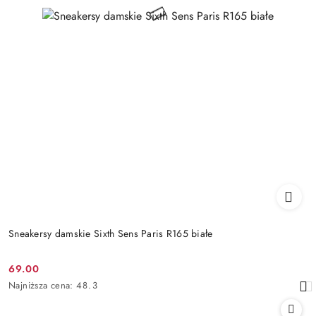
Sneakersy damskie Sixth Sens Paris R165 białe
69.00
Cena
Najniższa
Najniższa cena:
48.3
promocyjna:
cena
z