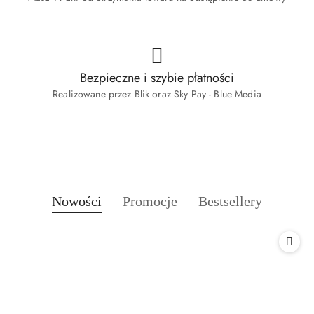
Bezpieczne i szybie płatności
Realizowane przez Blik oraz Sky Pay - Blue Media
Produkty
Produkty
Produkty
Nowości
Promocje
Bestsellery
Pomiń karuzelę produktów
o
o
o
statusie:
statusie:
statusie: