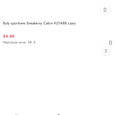
Buty sportowe Sneakersy Cabin H2148B szary
55.00
Cena
Najniższa
Najniższa cena:
38.5
promocyjna:
cena
z
30
dni
przed
obniżką