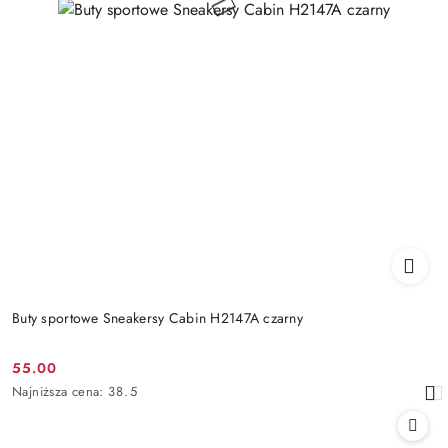
Buty sportowe Sneakersy Cabin H2147A czarny
55.00
Cena
Najniższa
Najniższa cena:
38.5
promocyjna:
cena
z
30