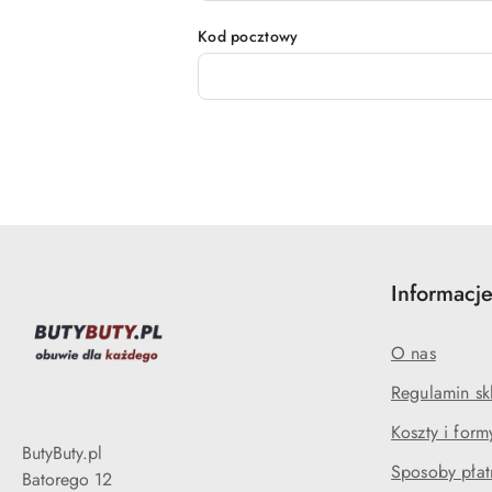
Kod pocztowy
Informacj
O nas
Regulamin sk
Koszty i for
ButyButy.pl
Sposoby płat
Batorego 12