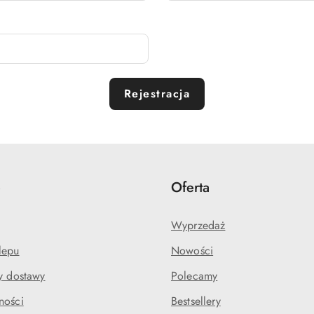
Rejestracja
e
Oferta
Wyprzedaż
lepu
Nowości
my dostawy
Polecamy
ności
Bestsellery