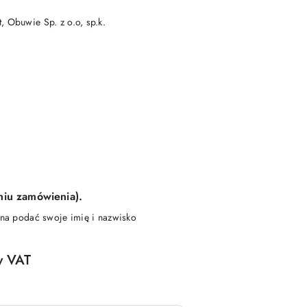
 Obuwie Sp. z o.o, sp.k.
niu zamówienia).
ożna podać swoje imię i nazwisko
y VAT