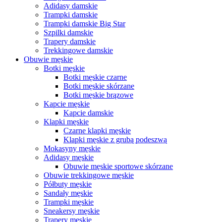
Adidasy damskie
Trampki damskie
Trampki damskie Big Star
Szpilki damskie
Trapery damskie
Trekkingowe damskie
Obuwie męskie
Botki męskie
Botki męskie czarne
Botki męskie skórzane
Botki męskie brązowe
Kapcie męskie
Kapcie damskie
Klapki męskie
Czarne klapki męskie
Klapki męskie z grubą podeszwą
Mokasyny męskie
Adidasy męskie
Obuwie męskie sportowe skórzane
Obuwie trekkingowe męskie
Półbuty męskie
Sandały męskie
Trampki męskie
Sneakersy męskie
Trapery męskie