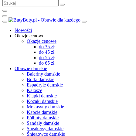
Nowości
Okazje cenowe
Okazje cenowe
do 35 zł
do 45 zł
do 55 zł
do 65 zł
Obuwie damskie
Baleriny damskie
Botki damskie
Espadryle damskie
Kalosze
Klapki damskie
Kozaki damskie
Mokasyny damskie
Kapcie damskie
Półbuty damskie
Sandały damskie
Sneakersy damskie
Śniegowce damskie