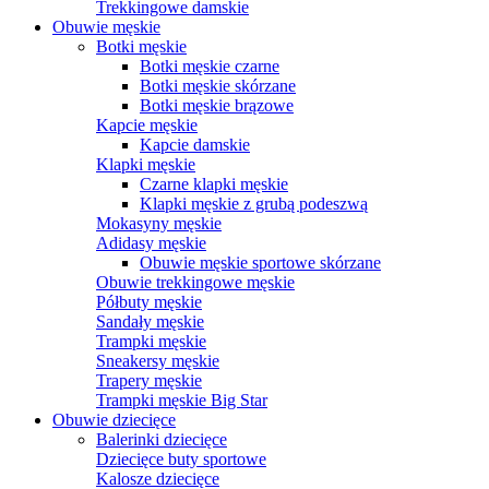
Trekkingowe damskie
Obuwie męskie
Botki męskie
Botki męskie czarne
Botki męskie skórzane
Botki męskie brązowe
Kapcie męskie
Kapcie damskie
Klapki męskie
Czarne klapki męskie
Klapki męskie z grubą podeszwą
Mokasyny męskie
Adidasy męskie
Obuwie męskie sportowe skórzane
Obuwie trekkingowe męskie
Półbuty męskie
Sandały męskie
Trampki męskie
Sneakersy męskie
Trapery męskie
Trampki męskie Big Star
Obuwie dziecięce
Balerinki dziecięce
Dziecięce buty sportowe
Kalosze dziecięce