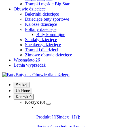
Trampki męskie Big Star
Obuwie dziecięce
Balerinki dziecięce
Dziecięce buty sportowe
Kalosze dziecięce
Półbuty dziecięce
Buty komunijne
Sandały dziecięce
Sneakersy dziecięce
Trampki dla dzieci
Zimowe obuwie dziecięce
Wiosna/lato'26
Letnia wyprzedaż
Szukaj
Ulubione
Koszyk
0
Koszyk (
0
)
Produkt [{[$index+1]}]:
Ilość:
x
Cena jednostkowa: