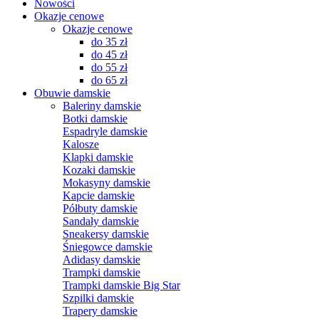
Nowości
Okazje cenowe
Okazje cenowe
do 35 zł
do 45 zł
do 55 zł
do 65 zł
Obuwie damskie
Baleriny damskie
Botki damskie
Espadryle damskie
Kalosze
Klapki damskie
Kozaki damskie
Mokasyny damskie
Kapcie damskie
Półbuty damskie
Sandały damskie
Sneakersy damskie
Śniegowce damskie
Adidasy damskie
Trampki damskie
Trampki damskie Big Star
Szpilki damskie
Trapery damskie