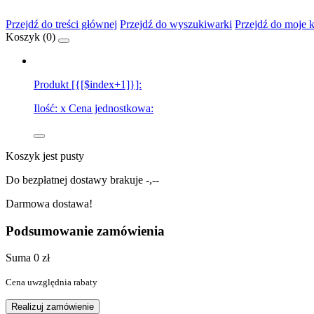
Przejdź do treści głównej
Przejdź do wyszukiwarki
Przejdź do moje 
Koszyk (
0
)
Produkt [{[$index+1]}]:
Ilość:
x
Cena jednostkowa:
Koszyk jest pusty
Do bezpłatnej dostawy brakuje
-,--
Darmowa dostawa!
Podsumowanie zamówienia
Suma
0 zł
Cena uwzględnia rabaty
Realizuj zamówienie