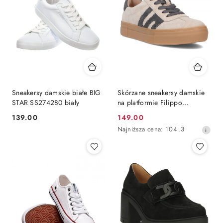
Sneakersy damskie białe BIG
Skórzane sneakersy damskie
STAR SS274280 biały
na platformie Filippo
DP6798/25 BE GR beż
139.00
149.00
Cena:
Cena
Najniższa
Najniższa cena:
104.3
promocyjna:
cena
z
30
dni
przed
obniżką