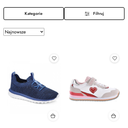
Kategorie
Filtruj
Zastosowano
Sortuj
według
sortowanie:
Najnowsze.