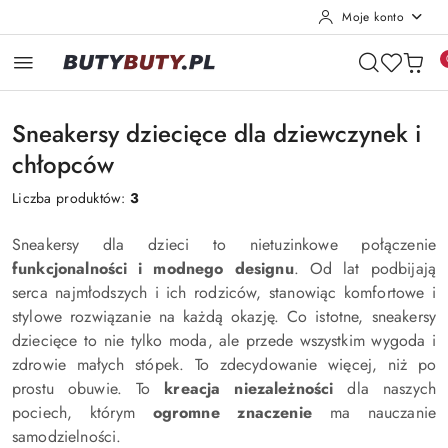
Moje konto
Przejdź do treści głównej
Przejdź do wyszukiwarki
Przejdź do moje konto
Przejdź do menu głównego
Przejdź do stopki
Sneakersy dziecięce dla dziewczynek i
chłopców
Liczba produktów:
3
Sneakersy dla dzieci to nietuzinkowe połączenie
funkcjonalności i modnego designu
. Od lat podbijają
serca najmłodszych i ich rodziców, stanowiąc komfortowe i
stylowe rozwiązanie na każdą okazję. Co istotne, sneakersy
dziecięce to nie tylko moda, ale przede wszystkim wygoda i
zdrowie małych stópek. To zdecydowanie więcej, niż po
prostu obuwie. To
kreacja niezależności
dla naszych
pociech, którym
ogromne znaczenie
ma nauczanie
samodzielności.