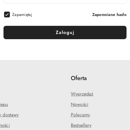
Zapamiętaj
Zapomniane hasło
Zaloguj
e
Oferta
Wyprzedaż
lepu
Nowości
my dostawy
Polecamy
ności
Bestsellery