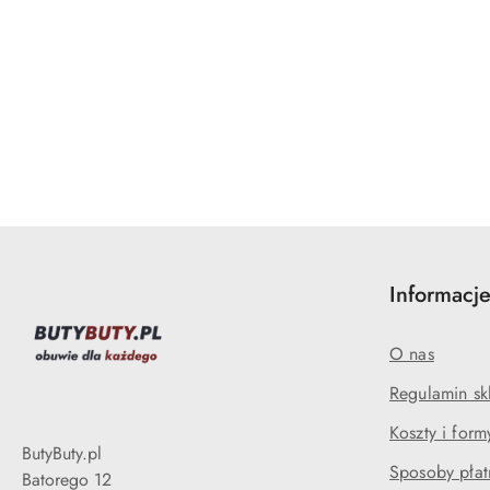
Informacj
O nas
Regulamin sk
Koszty i for
ButyButy.pl
Sposoby płat
Batorego 12