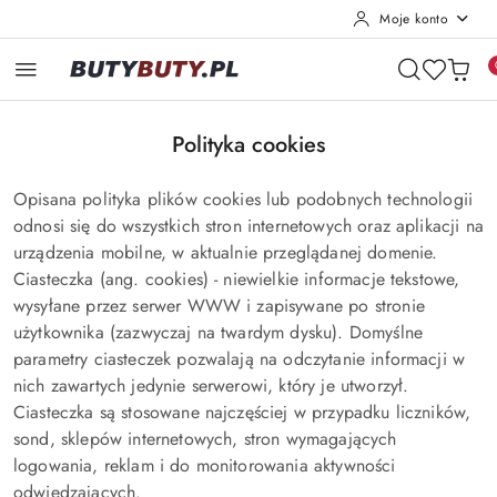
Moje konto
Przejdź do treści głównej
Przejdź do wyszukiwarki
Przejdź do moje konto
Przejdź do menu głównego
Przejdź do stopki
Polityka cookies
Opisana polityka plików cookies lub podobnych technologii
odnosi się do wszystkich stron internetowych oraz aplikacji na
urządzenia mobilne, w aktualnie przeglądanej domenie.
Ciasteczka (ang. cookies) - niewielkie informacje tekstowe,
wysyłane przez serwer WWW i zapisywane po stronie
użytkownika (zazwyczaj na twardym dysku). Domyślne
parametry ciasteczek pozwalają na odczytanie informacji w
nich zawartych jedynie serwerowi, który je utworzył.
Ciasteczka są stosowane najczęściej w przypadku liczników,
sond, sklepów internetowych, stron wymagających
logowania, reklam i do monitorowania aktywności
odwiedzających.