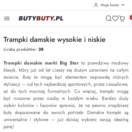
Moje konto
Przejdź do treści głównej
Przejdź do wyszukiwarki
Przejdź do moje konto
Przejdź do menu głównego
Przejdź do stopki
Trampki damskie wysokie i niskie
Liczba produktów:
38
Trampki damskie marki Big Star
to prawdziwy modowy
klasyk, który już od lat cieszy się dużym uznaniem na całym
świecie. Buty te mogą być elementem naprawdę różnych
stylizacji – od tych najbardziej sportowych, przez casualowe,
aż do tych mocniej formalnych. Co więcej, trampki mogą
być noszone przez osoby w każdym wieku. Bardzo duży
wybór kolorów i fasonów sprawia, że na pewno znajdziesz
buty dopasowane do swoich potrzeb. Damskie trampki są
uniwersalne i stylowe – już dzisiaj wybierz swoją idealną
parę!