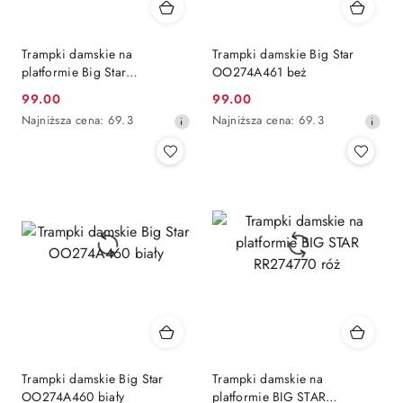
Trampki damskie na
Trampki damskie Big Star
platformie Big Star
OO274A461 beż
OO274A464 biały
99.00
99.00
Cena
Cena
Najniższa
Najniższa
Najniższa cena:
69.3
Najniższa cena:
69.3
promocyjna:
promocyjna:
cena
cena
z
z
30
30
dni
dni
przed
przed
obniżką
obniżką
Trampki damskie Big Star
Trampki damskie na
OO274A460 biały
platformie BIG STAR