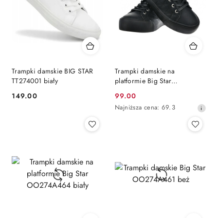
Trampki damskie BIG STAR
Trampki damskie na
TT274001 biały
platformie Big Star
OO274A465 czarny
149.00
99.00
Cena:
Cena
Najniższa
Najniższa cena:
69.3
promocyjna:
cena
z
30
dni
przed
obniżką