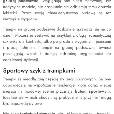
grubej podeszwie
. Wyglądają one nieco masywniej, niż
tradycyjne modele, ale absolutnie nie odbierają temu obuwiu
lekkości. Przez swoją charakterystyczną budowę są też
niezwykle wygodne.
Trampki na grubej podeszwie doskonale sprawdzą się na co
dzień. Możesz je zestawić na przykład z długą, romantyczną
sukienką dla kontrastu, albo po prostu z wygodnymi jeansami
i prostą t-shirtem. Trampki na grubej podeszwie również
przyciągają wzrok i dodają odrobinę oryginalności do
codziennej stylizacji.
Sportowy szyk z trampkami
Trampki są nieodłączną częścią stylizacji sportowych. Są one
odpowiedzią na współczesne tendencje, które coraz więcej
miejsca na modowej scenie przyznają
butom sportowym
.
Idealnie się w nich chodzi, są praktyczne, a przy tym mogą
być naprawdę stylowe.
Nie tylko
tenisówki damskie
, ale i różnego rodzaju trampki,