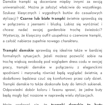
Damskie trampki są doceniane między innymi za swoją
uniwersalność. Można je założyć właściwie do wszystkiego.
Szukasz klasycznych i wygodnych butów do casualowych
stylizacji?
Czarne lub białe trampki
świetnie sprawdzą się
w połączeniu z jeansami i bluzką. Lubisz się wyróżniać i
chcesz nadać swojej garderobie trochę świeżości?
Wystarczy, że klasyczny outfit uzupełnisz o czerwone trampki,
a całość nabierze zupełnie nowego charakteru.
Trampki damskie
sprawdzą się idealnie także w bardziej
formalnych sytuacjach. Jeżeli możesz pozwolić sobie na
trochę większą swobodę pod względem dress codu w swojej
pracy, trampki damskie w połączeniu z eleganckimi
spodniami i marynarką również będą wyglądać świetnie, a
dodatkowo będziesz czuć się komfortowo przez cały dzień.
Trampki damskie to także doskonałe buty do letnich sukienek.
Odpowiedni dobór koloru i fasonu sprawi, że jedne buty
będą mogły być noszone w naprawdę wielu stylizacjach.
Może wydawać się, że
trampki damskie to buty