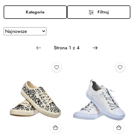
Kategorie
Filtruj
Zastosowano
Sortuj
według
sortowanie:
Najnowsze.