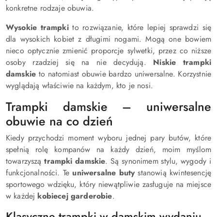
konkretne rodzaje obuwia.
Wysokie trampki
to rozwiązanie, które lepiej sprawdzi się
dla wysokich kobiet z długimi nogami. Mogą one bowiem
nieco optycznie zmienić proporcje sylwetki, przez co niższe
osoby rzadziej się na nie decydują.
Niskie trampki
damskie
to natomiast obuwie bardzo uniwersalne. Korzystnie
wyglądają właściwie na każdym, kto je nosi.
Trampki damskie – uniwersalne
obuwie na co dzień
Kiedy przychodzi moment wyboru jednej pary butów, które
spełnią rolę kompanów na każdy dzień, moim myślom
towarzyszą
trampki damskie
. Są synonimem stylu, wygody i
funkcjonalności. Te
uniwersalne buty
stanowią kwintesencję
sportowego wdzięku, który niewątpliwie zasługuje na miejsce
w każdej
kobiecej garderobie
.
Klasyczne trampki w damskim wydaniu