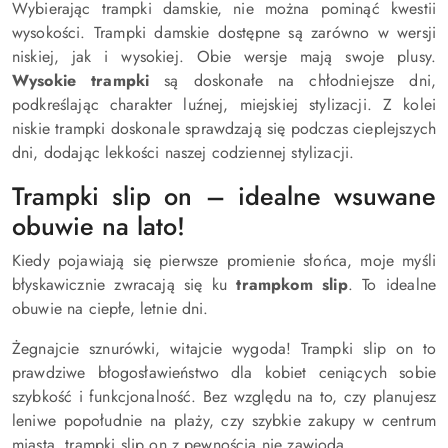
Wybierając trampki damskie, nie można pominąć kwestii
wysokości. Trampki damskie dostępne są zarówno w wersji
niskiej, jak i wysokiej. Obie wersje mają swoje plusy.
Wysokie trampki
są doskonałe na chłodniejsze dni,
podkreślając charakter luźnej, miejskiej stylizacji. Z kolei
niskie trampki doskonale sprawdzają się podczas cieplejszych
dni, dodając lekkości naszej codziennej stylizacji.
Trampki slip on – idealne wsuwane
obuwie na lato!
Kiedy pojawiają się pierwsze promienie słońca, moje myśli
błyskawicznie zwracają się ku
trampkom slip
. To idealne
obuwie na ciepłe, letnie dni.
Żegnajcie sznurówki, witajcie wygoda! Trampki slip on to
prawdziwe błogosławieństwo dla kobiet ceniących sobie
szybkość i funkcjonalność. Bez względu na to, czy planujesz
leniwe popołudnie na plaży, czy szybkie zakupy w centrum
miasta, trampki slip on z pewnością nie zawiodą.