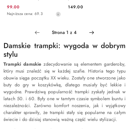
RR274770 róż
99.00
149.00
Cena
Cena:
Najniższa
Najniższa cena:
69.3
promocyjna:
cena
z
30
dni
przed
Damskie trampki: wygoda w dobrym
obniżką
stylu
Trampki damskie
zdecydowanie są elementem garderoby,
który musi znaleźć się w każdej szafie. Historia tego typu
obuwia sięga początku XX wieku. Zostały one stworzone jako
buty do gry w koszykówkę, dlatego musiały być lekkie i
wygodne. Prawdziwą popularność trampki zyskały jednak w
latach 50. i 60. Były one w tamtym czasie symbolem buntu i
niezależności. Zarówno komfort noszenia, jak i wyjątkowy
charakter sprawiły, że trampki stały się popularne na całym
świecie i do dzisiaj stanowią ważną część wielu stylizacji.