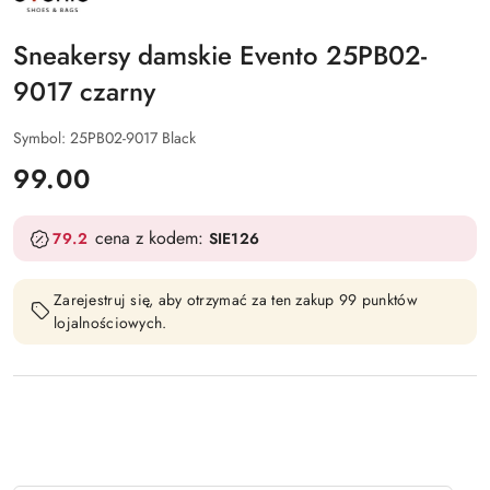
PRODUCENTA:
EVENTO
Sneakersy damskie Evento 25PB02-
9017 czarny
Symbol:
25PB02-9017 Black
cena:
99.00
cena z kodem:
79.2
SIE126
Zarejestruj się, aby otrzymać za ten zakup 99 punktów
lojalnościowych.