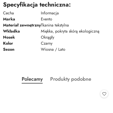
Specyfikacja techniczna:
Cecha
Informacja
Marka
Evento
Materiał zewnętrzny
Tkanina tekstylna
Wkładka
Miękka, pokryta skórą ekologiczną
Nosek
Okrągły
Kolor
Czarny
Sezon
Wiosna / Lato
Produkty
Produkty
Polecamy
Produkty podobne
Pomiń karuzelę produktów
o
o
statusie:
statusie: