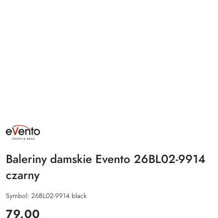
NAZWA
PRODUCENTA:
EVENTO
Baleriny damskie Evento 26BL02-9914
czarny
Symbol:
26BL02-9914 black
cena:
79.00