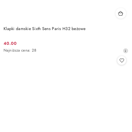
Klapki damskie Sixth Sens Paris H32 beżowe
40.00
Cena
Najniższa
Najniższa cena:
28
promocyjna:
cena
z
30
dni
przed
obniżką