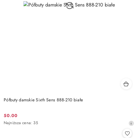
Półbuty damskie Sixth Sens 888-210 białe
50.00
Cena
Najniższa
Najniższa cena:
35
promocyjna:
cena
z