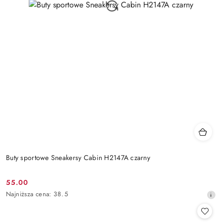
Buty sportowe Sneakersy Cabin H2147A czarny
55.00
Cena
Najniższa
Najniższa cena:
38.5
promocyjna:
cena
z
30