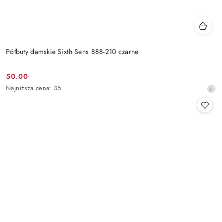
Półbuty damskie Sixth Sens 888-210 czarne
50.00
Cena
Najniższa
Najniższa cena:
35
promocyjna:
cena
z
30
dni
przed
obniżką