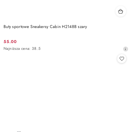
Buty sportowe Sneakersy Cabin H2148B szary
55.00
Cena
Najniższa
Najniższa cena:
38.5
promocyjna:
cena
z
30
dni
przed
obniżką