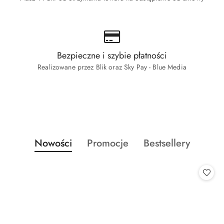
Bezpieczne i szybie płatności
Realizowane przez Blik oraz Sky Pay - Blue Media
Produkty
Produkty
Produkty
Nowości
Promocje
Bestsellery
Pomiń karuzelę produktów
o
o
o
statusie:
statusie:
statusie: