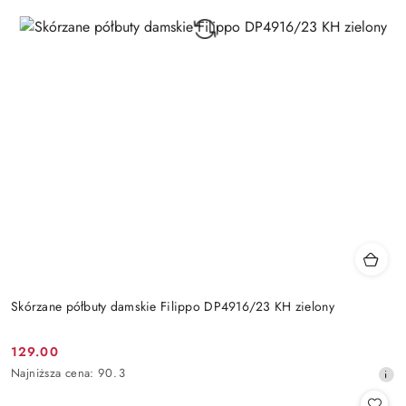
Skórzane półbuty damskie Filippo DP4916/23 KH zielony
129.00
Cena
Najniższa
Najniższa cena:
90.3
promocyjna:
cena
z