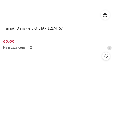
Trampki Damskie BIG STAR LL274157
60.00
Cena
Najniższa
Najniższa cena:
42
promocyjna:
cena
z
30
dni
przed
obniżką