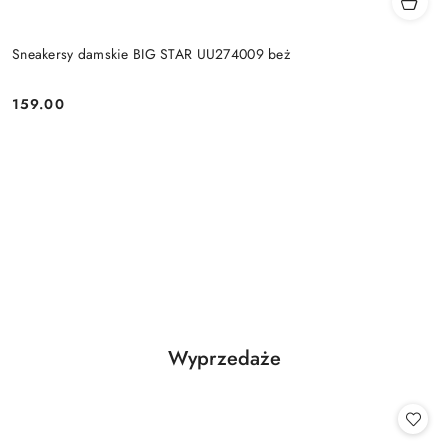
Sneakersy damskie BIG STAR UU274009 beż
159.00
Cena:
Produkty
Wyprzedaże
Pomiń karuzelę produktów
o
statusie: