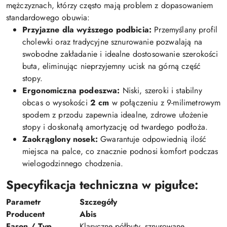
mężczyznach, którzy często mają problem z dopasowaniem
standardowego obuwia:
Przyjazne dla wyższego podbicia:
Przemyślany profil
cholewki oraz tradycyjne sznurowanie pozwalają na
swobodne zakładanie i idealne dostosowanie szerokości
buta, eliminując nieprzyjemny ucisk na górną część
stopy.
Ergonomiczna podeszwa:
Niski, szeroki i stabilny
obcas o wysokości
2 cm
w połączeniu z 9-milimetrowym
spodem z przodu zapewnia idealne, zdrowe ułożenie
stopy i doskonałą amortyzację od twardego podłoża.
Zaokrąglony nosek:
Gwarantuje odpowiednią ilość
miejsca na palce, co znacznie podnosi komfort podczas
wielogodzinnego chodzenia.
Specyfikacja techniczna w pigułce:
Parametr
Szczegóły
Producent
Abis
Fason / Typ
Klasyczne półbuty, sznurowane