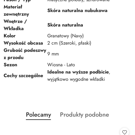
Materiał
Skóra naturalna nubukowa
zewnętrzny
Wnętrze /
Skóra naturalna
Wkładka
Kolor
Granatowy (Navy)
Wysokość obcasa
2 cm (Szeroki, płaski)
Grubość podeszwy
9 mm
z przodu
Sezon
Wiosna - Lato
Idealne na wyższe podbicie
,
Cechy szczególne
wyjątkowo wygodne wkładki
Produkty
Produkty
Polecamy
Produkty podobne
Pomiń karuzelę produktów
o
o
statusie:
statusie: