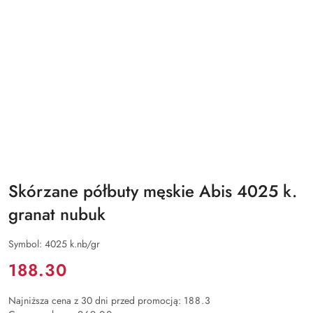
Skórzane półbuty męskie Abis 4025 k.
granat nubuk
Symbol:
4025 k.nb/gr
Cena:
188.30
Najniższa cena z 30 dni przed promocją:
188.3