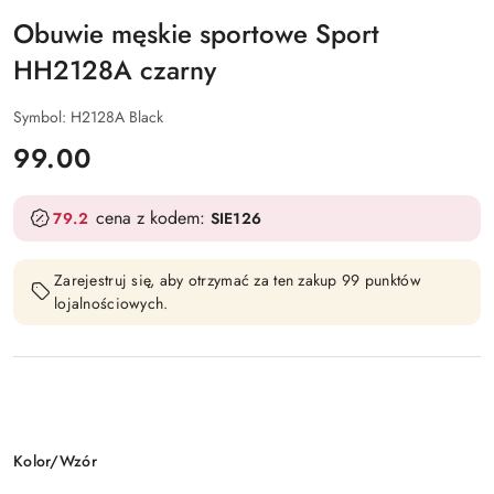
Obuwie męskie sportowe Sport
HH2128A czarny
Symbol:
H2128A Black
cena:
99.00
cena z kodem:
79.2
SIE126
Zarejestruj się, aby otrzymać za ten zakup 99 punktów
lojalnościowych.
Wariant
Kolor/Wzór