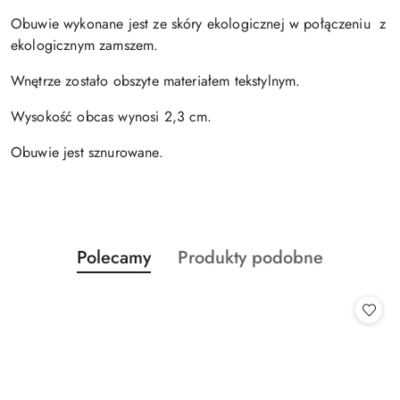
Obuwie wykonane jest ze skóry ekologicznej w połączeniu z
ekologicznym zamszem.
Wnętrze zostało obszyte materiałem tekstylnym.
Wysokość obcas wynosi 2,3 cm.
Obuwie jest sznurowane.
Produkty
Produkty
Polecamy
Produkty podobne
Pomiń karuzelę produktów
o
o
statusie:
statusie: