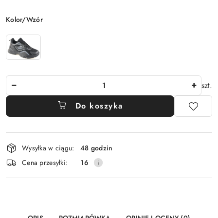
Wariant
Kolor/Wzór
Ilość
szt.
Do koszyka
Dostępność
Wysyłka w ciągu:
48 godzin
i
Cena przesyłki:
16
dostawa