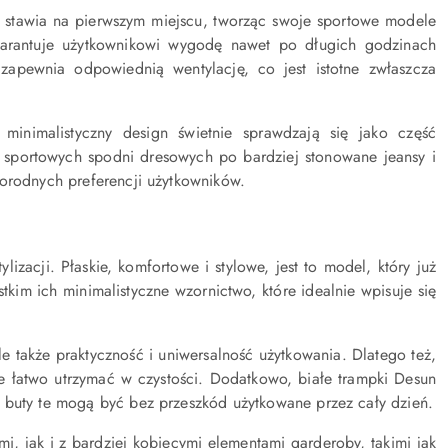
stawia na pierwszym miejscu, tworząc swoje sportowe modele
warantuje użytkownikowi wygodę nawet po długich godzinach
zapewnia odpowiednią wentylację, co jest istotne zwłaszcza
inimalistyczny design świetnie sprawdzają się jako część
d sportowych spodni dresowych po bardziej stonowane jeansy i
norodnych preferencji użytkowników.
lizacji. Płaskie, komfortowe i stylowe, jest to model, który już
kim ich minimalistyczne wzornictwo, które idealnie wpisuje się
ale także praktyczność i uniwersalność użytkowania. Dlatego też,
óre łatwo utrzymać w czystości. Dodatkowo, białe trampki Desun
 buty te mogą być bez przeszkód użytkowane przez cały dzień.
ami, jak i z bardziej kobiecymi elementami garderoby, takimi jak