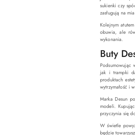
sukienki czy sp
zasługują na mia
Kolejnym atutem 
obuwia, ale ró
wykonania.
Buty De
Podsumowując w
jak i trampki 
produktach este
wytrzymałość i 
Marka Desun poz
modeli. Kupując
przyczynia się d
W świetle powyż
będzie towarzysz