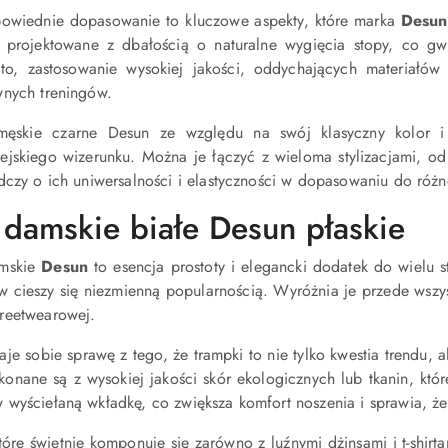
owiednie dopasowanie to kluczowe aspekty, które marka
Desun
 projektowane z dbałością o naturalne wygięcia stopy, co g
to, zastosowanie wysokiej jakości, oddychających materiałów 
wnych treningów.
męskie czarne Desun ze względu na swój klasyczny kolor i m
ejskiego wizerunku. Można je łączyć z wieloma stylizacjami, o
dczy o ich uniwersalności i elastyczności w dopasowaniu do róż
 damskie białe Desun płaskie
amskie
Desun
to esencja prostoty i elegancki dodatek do wielu sty
 cieszy się niezmienną popularnością. Wyróżnia je przede wszyst
reetwearowej.
je sobie sprawę z tego, że trampki to nie tylko kwestia trendu, 
konane są z wysokiej jakości skór ekologicznych lub tkanin, kt
wyściełaną wkładkę, co zwiększa komfort noszenia i sprawia, że
które świetnie komponuje się zarówno z luźnymi dżinsami i t-shirt