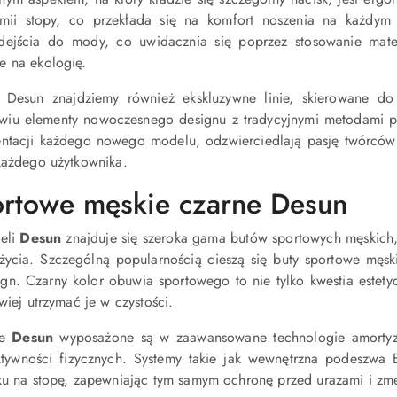
omii stopy, co przekłada się na komfort noszenia na każdym
ejścia do mody, co uwidacznia się poprzez stosowanie mater
e na ekologię.
 Desun znajdziemy również ekskluzywne linie, skierowane do
iu elementy nowoczesnego designu z tradycyjnymi metodami prod
entacji każdego nowego modelu, odzwierciedlają pasję twórców 
każdego użytkownika.
ortowe męskie czarne Desun
eli
Desun
znajduje się szeroka gama butów sportowych męskich, 
 życia. Szczególną popularnością cieszą się buty sportowe męsk
n. Czarny kolor obuwia sportowego to nie tylko kwestia estety
wiej utrzymać je w czystości.
we
Desun
wyposażone są w zaawansowane technologie amortyz
tywności fizycznych. Systemy takie jak wewnętrzna podeszwa 
sku na stopę, zapewniając tym samym ochronę przed urazami i zm