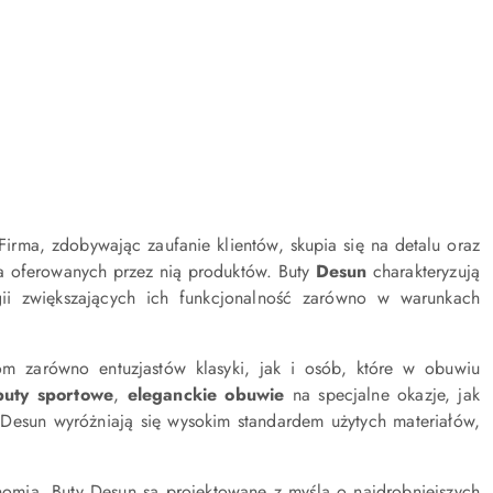
irma, zdobywając zaufanie klientów, skupia się na detalu oraz
ia oferowanych przez nią produktów. Buty
Desun
charakteryzują
ii zwiększających ich funkcjonalność zarówno w warunkach
m zarówno entuzjastów klasyki, jak i osób, które w obuwiu
buty sportowe
,
eleganckie obuwie
na specjalne okazje, jak
 Desun wyróżniają się wysokim standardem użytych materiałów,
onomia. Buty Desun są projektowane z myślą o najdrobniejszych