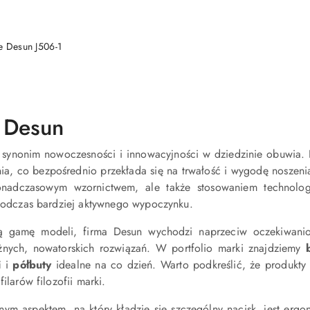
DO KOSZYKA
e Desun J506-1
 Desun
 synonim nowoczesności i innowacyjności w dziedzinie obuwia. F
nia, co bezpośrednio przekłada się na trwałość i wygodę noszen
ponadczasowym wzornictwem, ale także stosowaniem technolog
 podczas bardziej aktywnego wypoczynku.
ką gamę modeli, firma Desun wychodzi naprzeciw oczekiwanio
nych, nowatorskich rozwiązań. W portfolio marki znajdziemy
i
i
półbuty
idealne na co dzień. Warto podkreślić, że produkty
filarów filozofii marki.
ym aspektem, na który kładzie się szczególny nacisk, jest erg