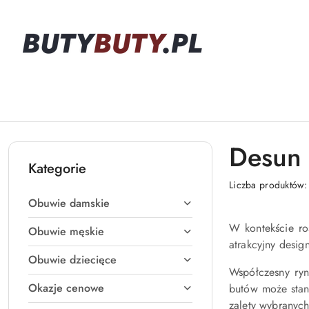
Przejdź do treści głównej
Przejdź do wyszukiwarki
Przejdź do moje konto
Przejdź do menu głównego
Przejdź do stopki
Desun 
Kategorie
Liczba produktów
Obuwie damskie
W kontekście ro
Obuwie męskie
atrakcyjny desi
Obuwie dziecięce
Współczesny ryn
Okazje cenowe
butów może stan
zalety wybranych