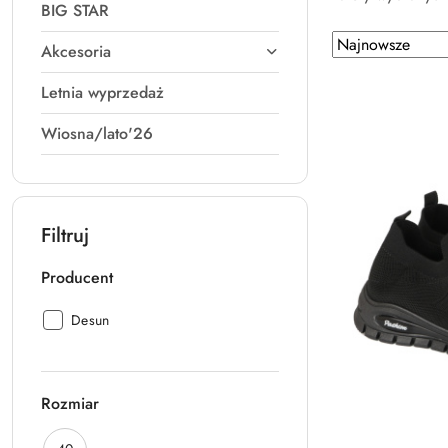
BIG STAR
Zastosowano
Sortuj
Akcesoria
według
sortowanie:
Najnowsze.
Letnia wyprzedaż
Wiosna/lato'26
Filtruj
Producent
Producent:
Desun
Rozmiar