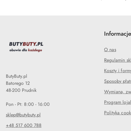
Informacj
O nas
Regulamin sk
Koszty i for
ButyButy.pl
Sposoby płat
Batorego 12
48-200 Prudnik
Wymiana, zwr
Program loja
Pon - Pt: 8:00 - 16:00
Polityka cook
sklep@butybuty.pl
+48 517 600 788