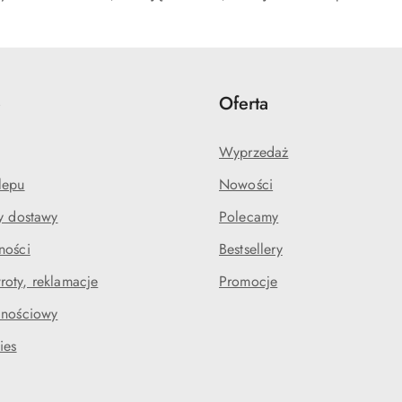
e
Oferta
Wyprzedaż
lepu
Nowości
my dostawy
Polecamy
ności
Bestsellery
oty, reklamacje
Promocje
lnościowy
ies