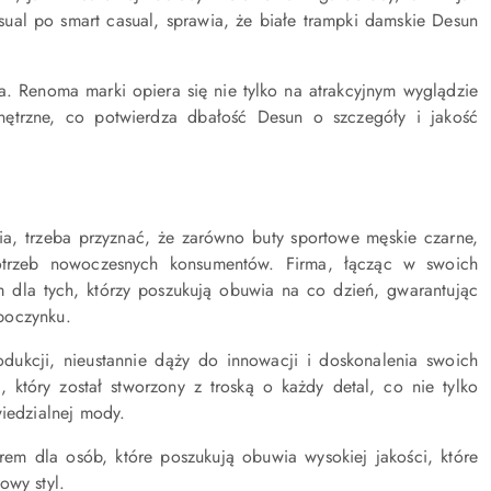
ual po smart casual, sprawia, że białe trampki damskie Desun
a. Renoma marki opiera się nie tylko na atrakcyjnym wyglądzie
nętrzne, co potwierdza dbałość Desun o szczegóły i jakość
, trzeba przyznać, że zarówno buty sportowe męskie czarne,
potrzeb nowoczesnych konsumentów. Firma, łącząc w swoich
 dla tych, którzy poszukują obuwia na co dzień, gwarantując
poczynku.
kcji, nieustannie dąży do innowacji i doskonalenia swoich
który został stworzony z troską o każdy detal, co nie tylko
wiedzialnej mody.
m dla osób, które poszukują obuwia wysokiej jakości, które
owy styl.