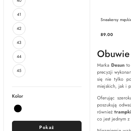
Rozmiar:
40
Rozmiar:
41
Sneakersy męski
Rozmiar:
42
89.00
Cena:
Rozmiar:
43
Obuwie
Rozmiar:
44
Marka
Desun
to
Rozmiar:
45
precyzji wykona
się nie tylko 
miejskich, jak i
Kolor
Oferując szero
poszukują odważ
Kolor:
Czarny
również
trampk
co jest jednym z 
Pokaż
Niezmiernie ważn