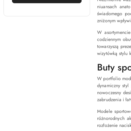
niuansach anat
świadomego pod
zniżonym wpływi
W asortymencie
codziennym obuw
towarzyszą prez
wizytówką stylu 
Buty sp
W portfolio mod
dynamiczny styl
nowoczesny desig
zabrudzenia i łat
Modele sporto
różnorodnych ak
rozłożenie naci