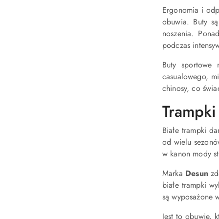
Ergonomia i odp
obuwia. Buty są
noszenia. Ponad
podczas intensy
Buty sportowe 
casualowego, mi
chinosy, co świa
Trampki
Białe trampki d
od wielu sezonów
w kanon mody st
Marka
Desun
zda
białe trampki wy
są wyposażone w 
Jest to obuwie, 