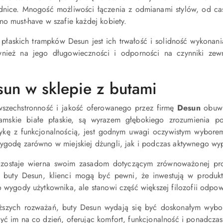
ódnice. Mnogość możliwości łączenia z odmianami stylów, od cas
no must-have w szafie każdej kobiety.
płaskich trampków Desun jest ich trwałość i solidność wykonani
wnież na jego długowieczności i odporności na czynniki zew
sun w sklepie z butami
szechstronność i jakość oferowanego przez firmę
Desun
obuwia
damskie białe płaskie, są wyrazem głębokiego zrozumienia 
tykę z funkcjonalnością, jest godnym uwagi oczywistym wyborem
wygodę zarówno w miejskiej dżungli, jak i podczas aktywnego wy
ostaje wierna swoim zasadom dotyczącym zrównoważonej produ
 buty Desun, klienci mogą być pewni, że inwestują w produkt, 
o wygody użytkownika, ale stanowi część większej filozofii odpo
szych rozważań, buty Desun wydają się być doskonałym wybore
yć im na co dzień, oferując komfort, funkcjonalność i ponadczas