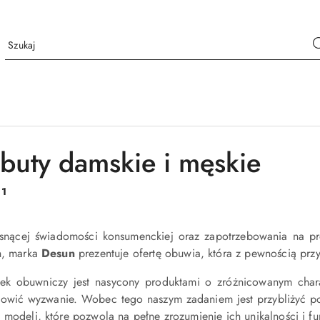
buty damskie i męskie
:
1
snącej świadomości konsumenckiej oraz zapotrzebowania na pro
gn, marka
Desun
prezentuje ofertę obuwia, która z pewnością pr
ek obuwniczy jest nasycony produktami o zróżnicowanym char
owić wyzwanie. Wobec tego naszym zadaniem jest przybliżyć po
 modeli, które pozwolą na pełne zrozumienie ich unikalności i fu