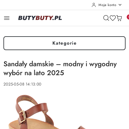
Moje konto
Przejdź do treści głównej
Przejdź do wyszukiwarki
Przejdź do moje konto
Przejdź do menu głównego
Przejdź do stopki
Kategorie
Sandały damskie – modny i wygodny
wybór na lato 2025
2025-05-08 14:13:00