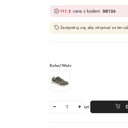
cena z kodem:
111.2
SIE126
Zarejestruj się, aby otrzymać za ten 
Wariant
Kolor/Wzór
Ilość
szt.
Dostępność