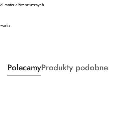
ci materiałów sztucznych.
owania.
Produkty
Produkty
Polecamy
Produkty podobne
o
o
statusie:
statusie: