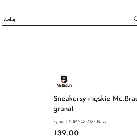
NAZWA
PRODUCENTA:
MCBRAUN
Sneakersy męskie Mc.Br
granat
Symbol:
20MN03-2122 Navy
cena:
139.00