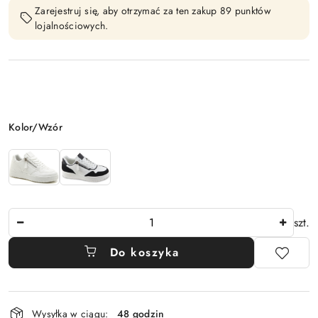
Zarejestruj się, aby otrzymać za ten zakup 89 punktów
lojalnościowych.
Wariant
Kolor/Wzór
Ilość
szt.
Do koszyka
Dostępność
Wysyłka w ciągu:
48 godzin