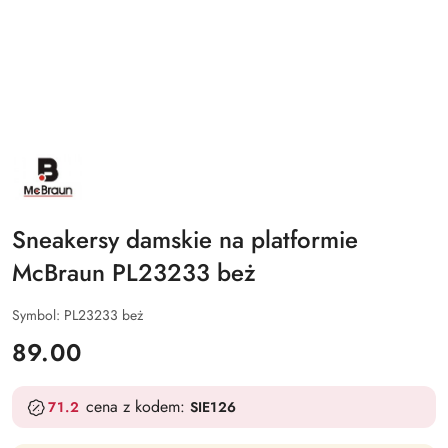
NAZWA
PRODUCENTA:
MCBRAUN
Sneakersy damskie na platformie
McBraun PL23233 beż
Symbol:
PL23233 beż
cena:
89.00
cena z kodem:
71.2
SIE126