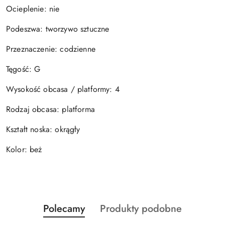
Ocieplenie: nie
Podeszwa: tworzywo sztuczne
Przeznaczenie: codzienne
Tęgość: G
Wysokość obcasa / platformy: 4
Rodzaj obcasa: platforma
Kształt noska: okrągły
Kolor: beż
Produkty
Produkty
Polecamy
Produkty podobne
Pomiń karuzelę produktów
o
o