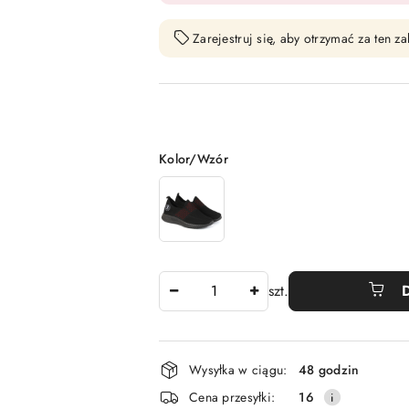
Zarejestruj się, aby otrzymać za ten 
Wariant
Kolor/Wzór
Ilość
szt.
Dostępność
Wysyłka w ciągu:
48 godzin
i
Cena przesyłki:
16