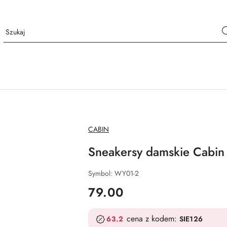
NAZWA
CABIN
PRODUCENTA:
Sneakersy damskie Cabin
Symbol:
WY01-2
cena:
79.00
cena z kodem:
63.2
SIE126