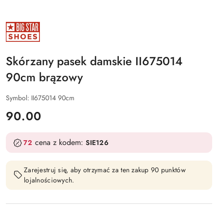
NAZWA
PRODUCENTA:
BIG
STAR
SHOES
Skórzany pasek damskie II675014
90cm brązowy
Symbol:
II675014 90cm
cena:
90.00
cena z kodem:
72
SIE126
Zarejestruj się, aby otrzymać za ten zakup 90 punktów
lojalnościowych.