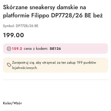
Skórzane sneakersy damskie na
platformie Filippo DP7728/26 BE beż
Symbol:
DP7728/26 BE
cena:
199.00
cena z kodem:
159.2
SIE126
Zarejestruj się, aby otrzymać za ten zakup 199 punktów
lojalnościowych.
Wariant
Kolor/Wzór