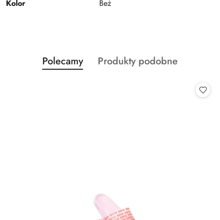
Kolor
Beż
Produkty
Produkty
Polecamy
Produkty podobne
Pomiń karuzelę produktów
o
o
statusie:
statusie: