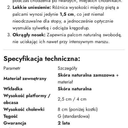
podczas chodzenia po twardych, miejskich chodnikach.
Lekkie uniesienie:
Różnica wysokości między piętą a
palcami wynosi jedynie
1,5 cm
, co jest niemal
nieodczuwalne dla stopy, a jednocześnie optycznie
wysmukla sylwetkę i odciąża kręgosłup.
Okrągły nosek:
Zapewnia palcom naturalną swobodę,
nie uciskając ich nawet przy intensywnym marszu.
Specyfikacja techniczna:
Parametr
Szczegóły
Skóra naturalna zamszowa
+
Materiał zewnętrzny
materiał
Wkładka
Skóra naturalna
Wysokość platformy /
2,5 cm / 4 cm
obcasa
Wysokość cholewki
8 cm (poniżej kostki)
Tęgość
G (standardowa)
Gwarancja
2 lata