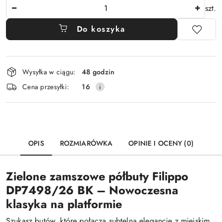
Ilość
szt.
Do koszyka
Dostępność
Wysyłka w ciągu:
48 godzin
i
Cena przesyłki:
16
dostawa
OPIS
ROZMIARÓWKA
OPINIE I OCENY (0)
Zielone zamszowe półbuty Filippo
DP7498/26 BK – Nowoczesna
klasyka na platformie
Szukasz butów, które połączą subtelną elegancję z miejskim