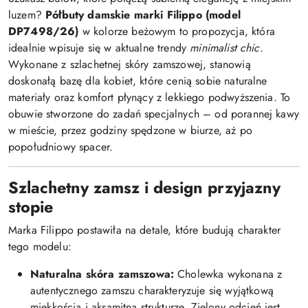
luzem?
Półbuty damskie marki Filippo (model
DP7498/26)
w kolorze beżowym to propozycja, która
idealnie wpisuje się w aktualne trendy
minimalist chic
.
Wykonane z szlachetnej skóry zamszowej, stanowią
doskonałą bazę dla kobiet, które cenią sobie naturalne
materiały oraz komfort płynący z lekkiego podwyższenia. To
obuwie stworzone do zadań specjalnych – od porannej kawy
w mieście, przez godziny spędzone w biurze, aż po
popołudniowy spacer.
Szlachetny zamsz i design przyjazny
stopie
Marka Filippo postawiła na detale, które budują charakter
tego modelu:
Naturalna skóra zamszowa:
Cholewka wykonana z
autentycznego zamszu charakteryzuje się wyjątkową
miękkością i aksamitną strukturze. Zielony odcień jest