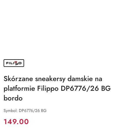
NAZWA
PRODUCENTA:
FILIPPO
Skórzane sneakersy damskie na
platformie Filippo DP6776/26 BG
bordo
Symbol:
DP6776/26 BG
Cena:
149.00