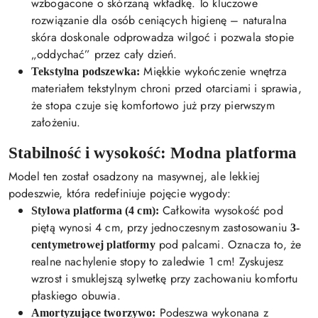
wzbogacone o skórzaną wkładkę. To kluczowe
rozwiązanie dla osób ceniących higienę – naturalna
skóra doskonale odprowadza wilgoć i pozwala stopie
„oddychać” przez cały dzień.
Miękkie wykończenie wnętrza
Tekstylna podszewka:
materiałem tekstylnym chroni przed otarciami i sprawia,
że stopa czuje się komfortowo już przy pierwszym
założeniu.
Stabilność i wysokość: Modna platforma
Model ten został osadzony na masywnej, ale lekkiej
podeszwie, która redefiniuje pojęcie wygody:
Całkowita wysokość pod
Stylowa platforma (4 cm):
piętą wynosi 4 cm, przy jednoczesnym zastosowaniu
3-
pod palcami. Oznacza to, że
centymetrowej platformy
realne nachylenie stopy to zaledwie 1 cm! Zyskujesz
wzrost i smuklejszą sylwetkę przy zachowaniu komfortu
płaskiego obuwia.
Podeszwa wykonana z
Amortyzujące tworzywo: