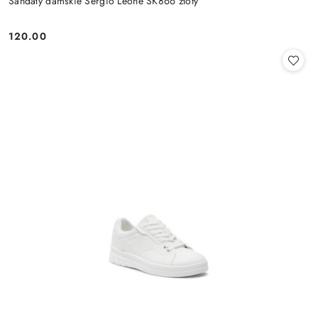
Sandały damskie Sergio Leone SK866 złoty
120.00
Cena: