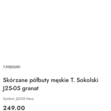
NAZWA
PRODUCENTA:
T.SOKOLSKI
Skórzane półbuty męskie T. Sokolski
J25-05 granat
Symbol:
J25-05 Navy
cena:
249.00