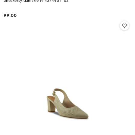
Sneakersy damskie NN274461 róż
99.00
Cena: