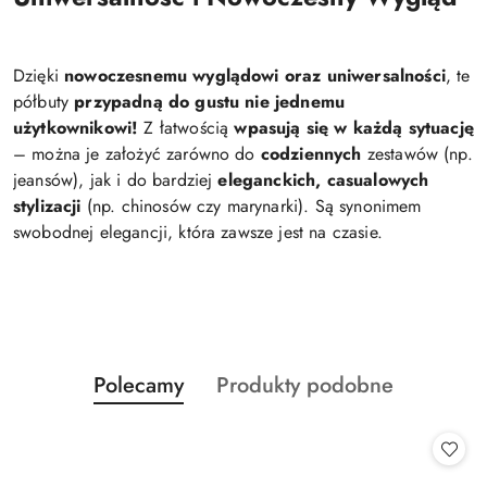
Dzięki
nowoczesnemu wyglądowi oraz uniwersalności
, te
półbuty
przypadną do gustu nie jednemu
użytkownikowi!
Z łatwością
wpasują się w każdą sytuację
– można je założyć zarówno do
codziennych
zestawów (np.
jeansów), jak i do bardziej
eleganckich, casualowych
stylizacji
(np. chinosów czy marynarki). Są synonimem
swobodnej elegancji, która zawsze jest na czasie.
Produkty
Produkty
Polecamy
Produkty podobne
Pomiń karuzelę produktów
o
o
statusie:
statusie: