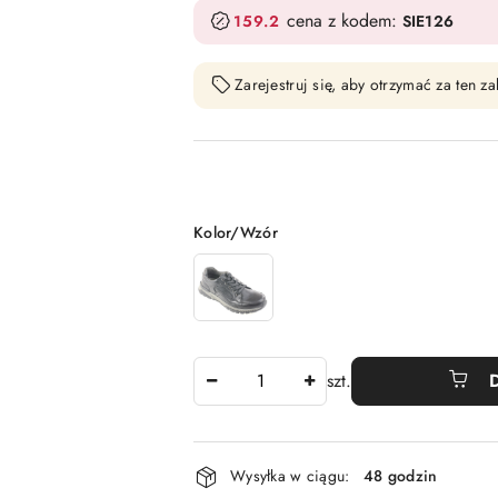
cena z kodem:
159.2
SIE126
Zarejestruj się, aby otrzymać za ten 
Wariant
Kolor/Wzór
Ilość
szt.
Dostępność
Wysyłka w ciągu:
48 godzin
i