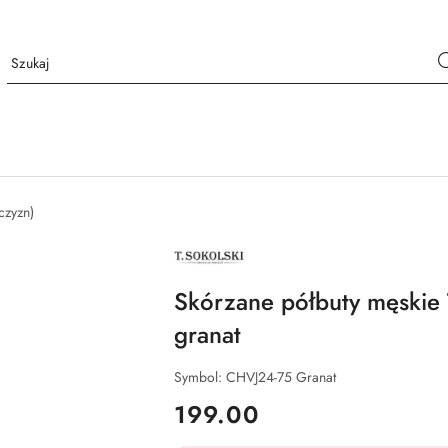
czyzn)
NAZWA
PRODUCENTA:
T.SOKOLSKI
Skórzane półbuty męskie 
granat
Symbol:
CHVJ24-75 Granat
cena:
199.00