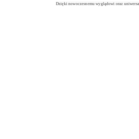
Dzięki nowoczesnemu wyglądowi oraz uniwersa
Pomiń karuzelę produktów