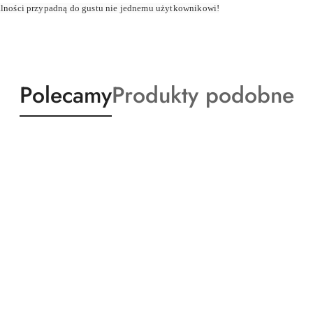
lności przypadną do gustu nie jednemu użytkownikowi!
Produkty
Produkty
Polecamy
Produkty podobne
o
o
statusie:
statusie: