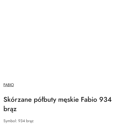
NAZWA
FABIO
PRODUCENTA:
Skórzane półbuty męskie Fabio 934
brąz
Symbol:
934 brąz