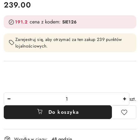
cena:
239.00
cena z kodem:
191.2
SIE126
Zarejestruj się, aby otrzymać za ten zakup 239 punktów
lojalnościowych.
Ilość
szt.
Do koszyka
Dostępność
Wysyłka w ciągu:
48 godzin