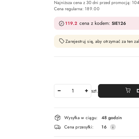
Najniższa cena z 30 dni przed promocją:
10
Cena regularna:
189.00
cena z kodem:
119.2
SIE126
Zarejestruj się, aby otrzymać za ten 
Ilość
szt.
Dostępność
Wysyłka w ciągu:
48 godzin
i
Cena przesyłki:
16
dostawa