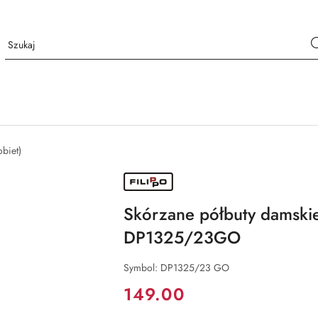
biet)
NAZWA
PRODUCENTA:
FILIPPO
Skórzane półbuty damskie
DP1325/23GO
Symbol:
DP1325/23 GO
Cena:
149.00