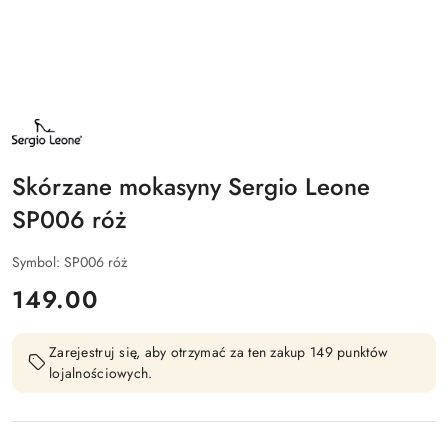
NAZWA
PRODUCENTA:
SERGIO
LEONE
Skórzane mokasyny Sergio Leone
SP006 róż
Symbol:
SP006 róż
cena:
149.00
Zarejestruj się, aby otrzymać za ten zakup 149 punktów
lojalnościowych.