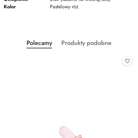
Kolor
Pastelowy róż
Produkty
Produkty
Polecamy
Produkty podobne
Pomiń karuzelę produktów
o
o
statusie:
statusie: