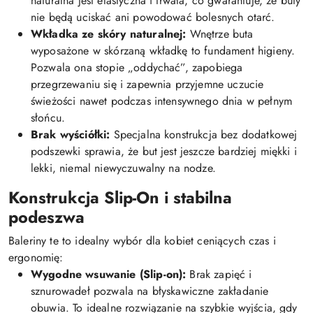
naturalna jest elastyczna i trwała, co gwarantuje, że buty
nie będą uciskać ani powodować bolesnych otarć.
Wkładka ze skóry naturalnej:
Wnętrze buta
wyposażone w skórzaną wkładkę to fundament higieny.
Pozwala ona stopie „oddychać”, zapobiega
przegrzewaniu się i zapewnia przyjemne uczucie
świeżości nawet podczas intensywnego dnia w pełnym
słońcu.
Brak wyściółki:
Specjalna konstrukcja bez dodatkowej
podszewki sprawia, że but jest jeszcze bardziej miękki i
lekki, niemal niewyczuwalny na nodze.
Konstrukcja Slip-On i stabilna
podeszwa
Baleriny te to idealny wybór dla kobiet ceniących czas i
ergonomię:
Wygodne wsuwanie (Slip-on):
Brak zapięć i
sznurowadeł pozwala na błyskawiczne zakładanie
obuwia. To idealne rozwiązanie na szybkie wyjścia, gdy