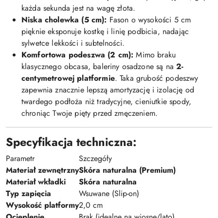
każda sekunda jest na wagę złota.
Niska cholewka (5 cm):
Fason o wysokości 5 cm
pięknie eksponuje kostkę i linię podbicia, nadając
sylwetce lekkości i subtelności.
Komfortowa podeszwa (2 cm):
Mimo braku
klasycznego obcasa, baleriny osadzone są na
2-
centymetrowej platformie
. Taka grubość podeszwy
zapewnia znacznie lepszą amortyzację i izolację od
twardego podłoża niż tradycyjne, cieniutkie spody,
chroniąc Twoje pięty przed zmęczeniem.
Specyfikacja techniczna:
Parametr
Szczegóły
Materiał zewnętrzny
Skóra naturalna (Premium)
Materiał wkładki
Skóra naturalna
Typ zapięcia
Wsuwane (Slip-on)
Wysokość platformy
2,0 cm
Ocieplenie
Brak (idealne na wiosnę/lato)