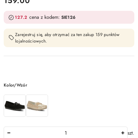
cena:
159.00
cena z kodem:
127.2
SIE126
Zarejestruj się, aby otrzymać za ten zakup 159 punktów
lojalnościowych.
Wariant
Kolor/Wzór
Ilość
szt.