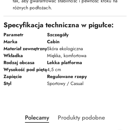
tak, aby gwarantować stabilność i pewność kroku na
różnych podłożach.
Specyfikacja techniczna w pigułce:
Parametr
Szczegóły
Marka
Cabin
Materiał zewnętrzny
Skóra ekologiczna
Wkładka
Miękka, komfortowa
Rodzaj obcasa
Lekka platforma
Wysokość pod piętą
4,5 cm
Zapięcie
Regulowane rzepy
Styl
Sportowy / Casual
Produkty
Produkty
Polecamy
Produkty podobne
Pomiń karuzelę produktów
o
o