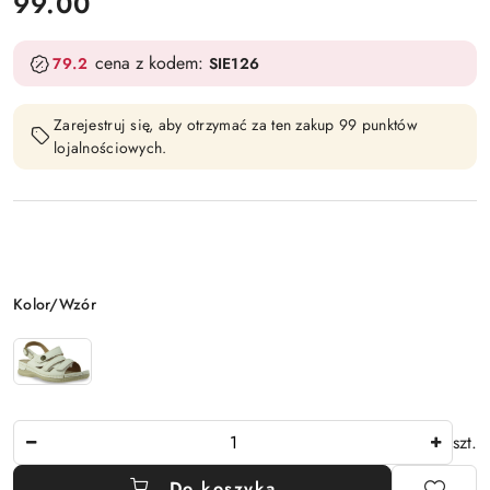
cena:
99.00
cena z kodem:
79.2
SIE126
Zarejestruj się, aby otrzymać za ten zakup 99 punktów
lojalnościowych.
Wariant
Kolor/Wzór
Ilość
szt.
Do koszyka