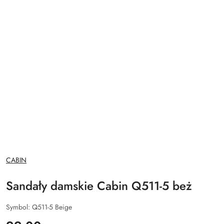
NAZWA
CABIN
PRODUCENTA:
Sandały damskie Cabin Q511-5 beż
Symbol:
Q511-5 Beige