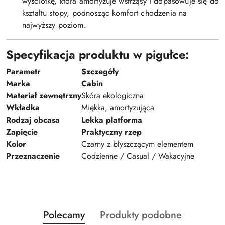
wyściółkę, która amortyzuje wstrząsy i dopasowuje się do
kształtu stopy, podnosząc komfort chodzenia na
najwyższy poziom.
Specyfikacja produktu w pigułce:
Parametr
Szczegóły
Marka
Cabin
Materiał zewnętrzny
Skóra ekologiczna
Wkładka
Miękka, amortyzująca
Rodzaj obcasa
Lekka platforma
Zapięcie
Praktyczny rzep
Kolor
Czarny z błyszczącym elementem
Przeznaczenie
Codzienne / Casual / Wakacyjne
Produkty
Produkty
Polecamy
Produkty podobne
Pomiń karuzelę produktów