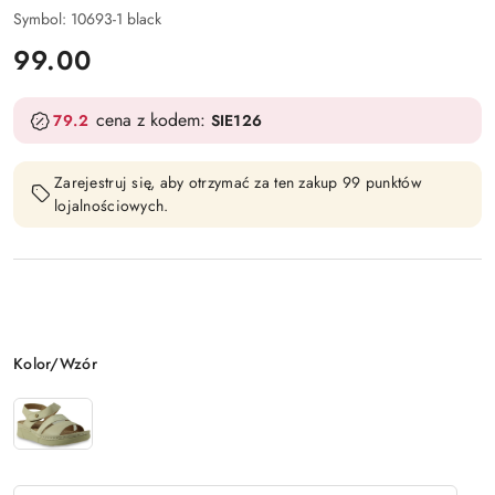
Symbol:
10693-1 black
cena:
99.00
cena z kodem:
79.2
SIE126
Zarejestruj się, aby otrzymać za ten zakup 99 punktów
lojalnościowych.
Wariant
Kolor/Wzór