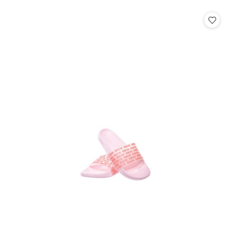
o
o
statusie:
statusie: