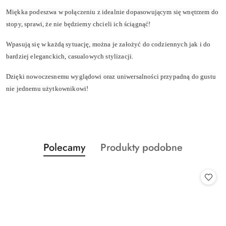
Miękka podeszwa w połączeniu z idealnie dopasowującym się wnętrzem do
stopy, sprawi, że nie będziemy chcieli ich ściągnąć!
Wpasują się w każdą sytuację, można je założyć do codziennych jak i do
bardziej eleganckich, casualowych stylizacji.
Dzięki nowoczesnemu wyglądowi oraz uniwersalności przypadną do gustu
nie jednemu użytkownikowi!
Produkty
Produkty
Polecamy
Produkty podobne
Pomiń karuzelę produktów
o
o
statusie:
statusie: