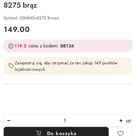
8275 brąz
Symbol:
25MN06-8275 Brown
cena:
149.00
cena z kodem:
119.2
SIE126
Zarejestruj się, aby otrzymać za ten zakup 149 punktów
lojalnościowych.
Ilość
szt.
Do koszyka