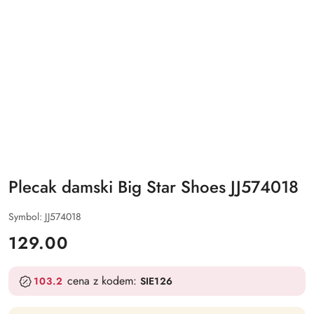
Plecak damski Big Star Shoes JJ574018
Symbol:
JJ574018
cena:
129.00
cena z kodem:
103.2
SIE126