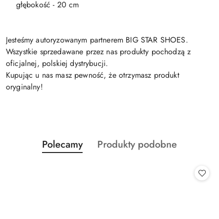
głębokość - 20 cm
Jesteśmy autoryzowanym partnerem BIG STAR SHOES.
Wszystkie sprzedawane przez nas produkty pochodzą z
oficjalnej, polskiej dystrybucji.
Kupując u nas masz pewność, że otrzymasz produkt
oryginalny!
Produkty
Produkty
Polecamy
Produkty podobne
Pomiń karuzelę produktów
o
o
statusie:
statusie: