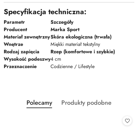
Specyfikacja techniczna:
Parametr
Szczegóły
Producent
Marka Sport
Materiał zewnętrzny
Skóra ekologiczna (trwała)
Wnętrze
Miękki materiał tekstylny
Rodzaj zapięcia
Rzep (komfortowe i szybkie)
Wysokość podeszwy
4 cm
Przeznaczenie
Codzienne / Lifestyle
Produkty
Produkty
Polecamy
Produkty podobne
Pomiń karuzelę produktów
o
o
statusie:
statusie: