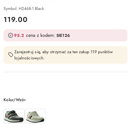
Symbol:
H2468-1 Black
cena:
119.00
cena z kodem:
95.2
SIE126
Zarejestruj się, aby otrzymać za ten zakup 119 punktów
lojalnościowych.
Wariant
Kolor/Wzór