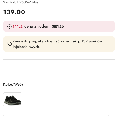
Symbol:
H2535-2 blue
cena:
139.00
cena z kodem:
111.2
SIE126
Zarejestruj się, aby otrzymać za ten zakup 139 punktów
lojalnościowych.
Wariant
Kolor/Wzór
Ilość