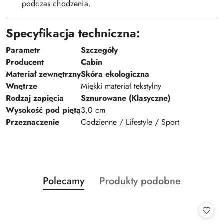
podczas chodzenia.
Specyfikacja techniczna:
Parametr
Szczegóły
Producent
Cabin
Materiał zewnętrzny
Skóra ekologiczna
Wnętrze
Miękki materiał tekstylny
Rodzaj zapięcia
Sznurowane (Klasyczne)
Wysokość pod piętą
3,0 cm
Przeznaczenie
Codzienne / Lifestyle / Sport
Produkty
Produkty
Polecamy
Produkty podobne
Pomiń karuzelę produktów
o
o
statusie:
statusie: