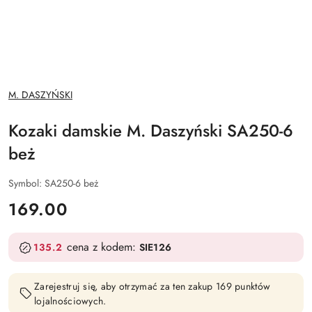
NAZWA
M. DASZYŃSKI
PRODUCENTA:
Kozaki damskie M. Daszyński SA250-6
beż
Symbol:
SA250-6 beż
cena:
169.00
cena z kodem:
135.2
SIE126
Zarejestruj się, aby otrzymać za ten zakup 169 punktów
lojalnościowych.