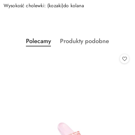
Wysokość cholewki: (kozaki)do kolana
Produkty
Produkty
Polecamy
Produkty podobne
Pomiń karuzelę produktów
o
o
statusie:
statusie: