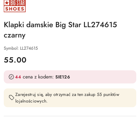
NAZWA
PRODUCENTA:
BIG
STAR
SHOES
Klapki damskie Big Star LL274615
czarny
Symbol:
LL274615
cena:
55.00
cena z kodem:
44
SIE126
Zarejestruj się, aby otrzymać za ten zakup 55 punktów
lojalnościowych.