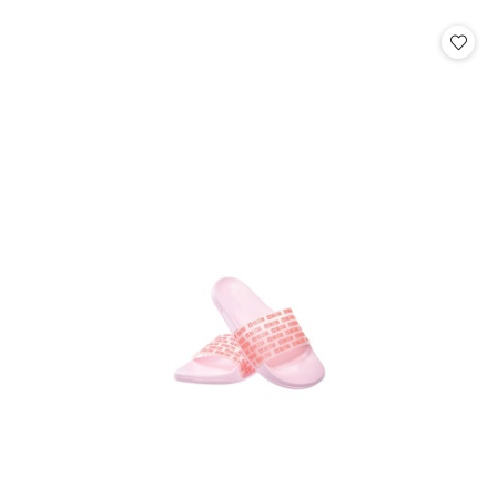
o
o
statusie:
statusie: