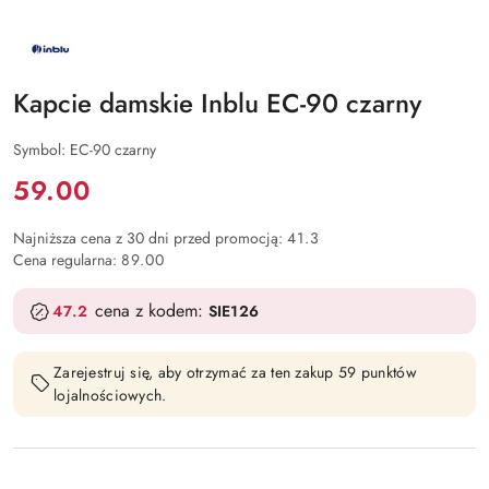
NAZWA
PRODUCENTA:
INBLU
Kapcie damskie Inblu EC-90 czarny
Symbol:
EC-90 czarny
Cena:
59.00
Najniższa cena z 30 dni przed promocją:
41.3
Cena regularna:
89.00
cena z kodem:
47.2
SIE126
Zarejestruj się, aby otrzymać za ten zakup 59 punktów
lojalnościowych.