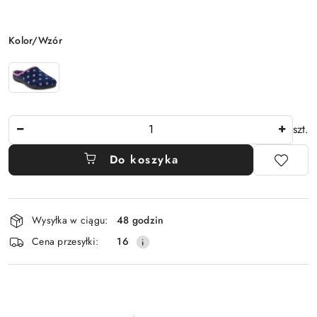
Wariant
Kolor/Wzór
Ilość
szt.
Do koszyka
Dostępność
Wysyłka w ciągu:
48 godzin
i
Cena przesyłki:
16
dostawa